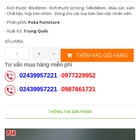
- Kích thước: 80x80mm - Kích thước lọt lòng: 148x68mm - Màu sắc: xám
- Chất liệu: hợp kim nhôm - Dùng cho các loại bàn làm việc nhân viên
- Phân phối:
Poka Furniture
- Xuất Xứ:
Trung Quốc
SỐ LƯỢNG
THÊM VÀO GIỎ HÀNG
Tư vấn mua hàng miễn phí
02439957221
0977229952
-
-
02439957221
0987661721
-
-
THÔNG TIN SẢN PHẨM