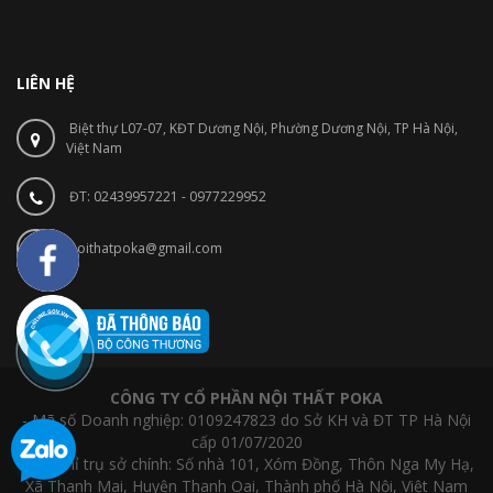
LIÊN HỆ
Biệt thự L07-07, KĐT Dương Nội, Phường Dương Nội, TP Hà Nội,
Việt Nam
ĐT: 02439957221 - 0977229952
noithatpoka@gmail.com
CÔNG TY CỔ PHẦN NỘI THẤT POKA
- Mã số Doanh nghiệp: 0109247823 do Sở KH và ĐT TP Hà Nội
cấp 01/07/2020
- Địa chỉ trụ sở chính: Số nhà 101, Xóm Đồng, Thôn Nga My Hạ,
Xã Thanh Mai, Huyện Thanh Oai, Thành phố Hà Nội, Việt Nam