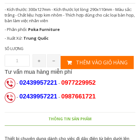
- Kích thước: 300x127mm - Kích thước lọt lòng: 290x110mm - Màu sắc:
trắng - Chất liệu: hợp kim nhôm - Thích hợp dùng cho các loại bàn họp,
bàn làm việc nhân viên
- Phân phối:
Poka Furniture
- Xuất Xứ:
Trung Quốc
SỐ LƯỢNG
THÊM VÀO GIỎ HÀNG
Tư vấn mua hàng miễn phí
02439957221
0977229952
-
-
02439957221
0987661721
-
-
THÔNG TIN SẢN PHẨM
Thiết bị chuyên dụng dành cho việc đi dây điện từ bên dưới lên