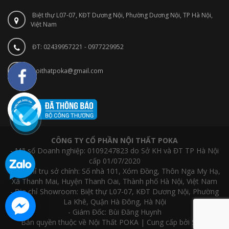
Biệt thự L07-07, KĐT Dương Nội, Phường Dương Nội, TP Hà Nội,
Việt Nam
ĐT: 02439957221 - 0977229952
noithatpoka@gmail.com
CÔNG TY CỔ PHẦN NỘI THẤT POKA
- Mã số Doanh nghiệp: 0109247823 do Sở KH và ĐT TP Hà Nội
cấp 01/07/2020
- Địa chỉ trụ sở chính: Số nhà 101, Xóm Đồng, Thôn Nga My Hạ,
Xã Thanh Mai, Huyện Thanh Oai, Thành phố Hà Nội, Việt Nam
- Địa chỉ Showroom: Biệt thự L07-07, KĐT Dương Nội, Phường
La Khê, Quận Hà Đông, Hà Nội
- Giám Đốc: Bùi Đăng Huynh
Bản quyền thuộc về Nội Thất POKA | Cung cấp bởi Sapo