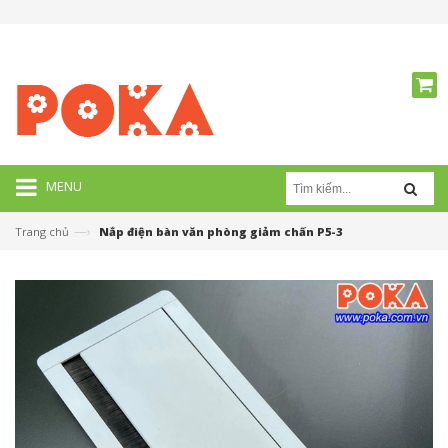
MENU
—›
Trang chủ
Nắp điện bàn văn phòng giảm chấn P5-3