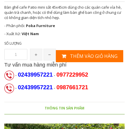
Bàn ghế cafe Patio mini sắt 45x45cm dùng cho các quán cafe vỉa hè,
quán trà chanh, hoặc có thể dùng làm bàn ghế ban công ở chung cư
có không gian diện tích nhỏ hẹp.
- Phân phối:
Poka Furniture
- Xuất Xứ:
Việt Nam
SỐ LƯỢNG
THÊM VÀO GIỎ HÀNG
Tư vấn mua hàng miễn phí
02439957221
0977229952
-
-
02439957221
0987661721
-
-
THÔNG TIN SẢN PHẨM