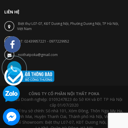
LIÊN HỆ
Biệt thự L07-07, KĐT Dương Nội, Phường Dương Nội, TP Hà Nội,
Việt Nam
ĐT: 02439957221 - 0977229952
noithatpoka@gmail.com
CÔNG TY CỔ PHẦN NỘI THẤT POKA
- Mã số Doanh nghiệp: 0109247823 do Sở KH và ĐT TP Hà Nội
cấp 01/07/2020
- Địa chỉ trụ sở chính: Số nhà 101, Xóm Đồng, Thôn Nga My Hạ,
Xã Thanh Mai, Huyện Thanh Oai, Thành phố Hà Nội, Việt Nam
- Địa chỉ Showroom: Biệt thự L07-07, KĐT Dương Nội, Phường
La Khê, Quận Hà Đông, Hà Nội