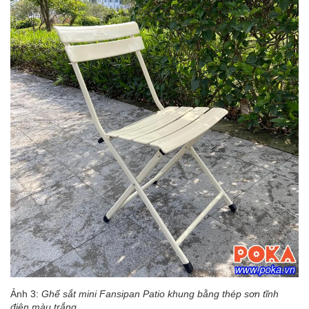
Ảnh 3:
Ghế sắt mini Fansipan Patio khung bằng thép sơn tĩnh
điện màu trắng