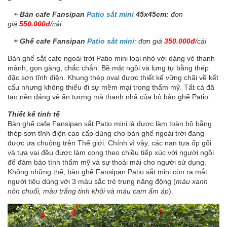
+ Bàn cafe Fansipan
Patio sắt mini
45x45cm:
đơn
giá
550.000đ
/cái
+ Ghế cafe Fansipan
Patio sắt mini
: đơn giá
350.000đ
/cái
Bàn ghế sắt cafe ngoài trời Patio mini loại nhỏ với dáng vẻ thanh
mảnh, gọn gàng, chắc chắn. Bề mặt ngồi và lưng tự bằng thép
đặc sơn tĩnh điện. Khung thép oval được thiết kế vững chãi về kết
cấu nhưng không thiếu đi sự mềm mại trong thẩm mỹ. Tất cả đã
tạo nên dáng vẻ ấn tượng mà thanh nhã của bộ bàn ghế Patio.
Thiết kế tinh tế
Bàn ghế cafe Fansipan sắt Patio mini là được làm toàn bộ bằng
thép sơn tĩnh điện cao cấp dùng cho bàn ghế ngoài trời đang
được ưa chuộng trên Thế giới. Chính vì vậy, các nan tựa ốp gối
và tựa vai đều được làm cong theo chiều tiếp xúc với người ngồi
để đảm bảo tính thẩm mỹ và sự thoải mái cho người sử dụng.
Không những thế, bàn ghế Fansipan Patio sắt mini còn ra mắt
người tiêu dùng với 3 màu sắc trẻ trung năng động (
màu xanh
nõn chuối, màu trắng tinh khôi và màu cam ấm áp
).