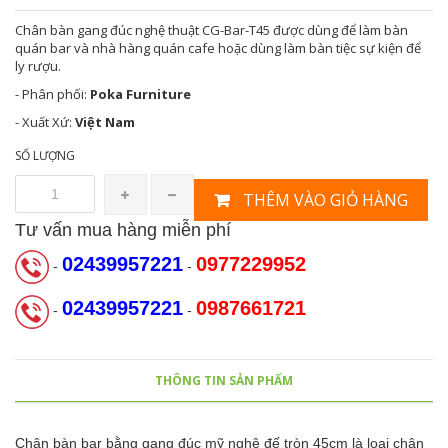
Chân bàn gang đúc nghệ thuật CG-Bar-T45 được dùng để làm bàn
quán bar và nhà hàng quán cafe hoặc dùng làm bàn tiệc sự kiện để
ly rượu.
- Phân phối:
Poka Furniture
- Xuất Xứ:
Việt Nam
SỐ LƯỢNG
THÊM VÀO GIỎ HÀNG
Tư vấn mua hàng miễn phí
02439957221
0977229952
-
-
02439957221
0987661721
-
-
THÔNG TIN SẢN PHẨM
Chân bàn bar bằng gang đúc mỹ nghệ đế tròn 45cm là loại chân