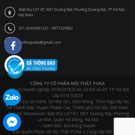
Biệt thự L07-07, KĐT Dương Nội, Phường Dương Nội, TP Hà Nội,
Việt Nam
ĐT: 02439957221 - 0977229952
noithatpoka@gmail.com
CÔNG TY CỔ PHẦN NỘI THẤT POKA
- Mã số Doanh nghiệp: 0109247823 do Sở KH và ĐT TP Hà Nội
cấp 01/07/2020
- Địa chỉ trụ sở chính: Số nhà 101, Xóm Đồng, Thôn Nga My Hạ,
Xã Thanh Mai, Huyện Thanh Oai, Thành phố Hà Nội, Việt Nam
- Địa chỉ Showroom: Biệt thự L07-07, KĐT Dương Nội, Phường
La Khê, Quận Hà Đông, Hà Nội
- Giám Đốc: Bùi Đăng Huynh
Bản quyền thuộc về Nội Thất POKA | Cung cấp bởi Sapo