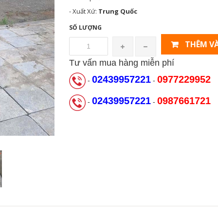
- Xuất Xứ:
Trung Quốc
SỐ LƯỢNG
THÊM VÀ
Tư vấn mua hàng miễn phí
02439957221
0977229952
-
-
02439957221
0987661721
-
-