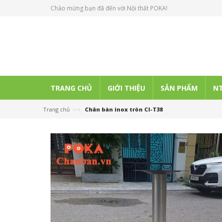
Chào mừng bạn đã đến với Nội thất POKA!
TRANG CHỦ
GIỚI THIỆU
SẢN PHẨM
NT
—›
Trang chủ
Chân bàn inox tròn CI-T38