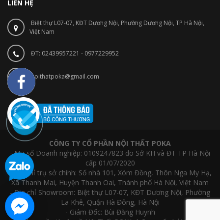
LIÊN HỆ
Biệt thự L07-07, KĐT Dương Nội, Phường Dương Nội, TP Hà Nội,
Việt Nam
ĐT: 02439957221 - 0977229952
noithatpoka@gmail.com
CÔNG TY CỔ PHẦN NỘI THẤT POKA
- Mã số Doanh nghiệp: 0109247823 do Sở KH và ĐT TP Hà Nội
cấp 01/07/2020
- Địa chỉ trụ sở chính: Số nhà 101, Xóm Đồng, Thôn Nga My Hạ,
Xã Thanh Mai, Huyện Thanh Oai, Thành phố Hà Nội, Việt Nam
- Địa chỉ Showroom: Biệt thự L07-07, KĐT Dương Nội, Phường
La Khê, Quận Hà Đông, Hà Nội
- Giám Đốc: Bùi Đăng Huynh