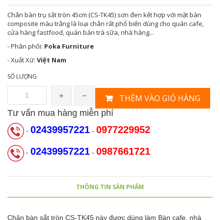
Chân bàn trụ sắt tròn 45cm (CS-TK45) sơn đen kết hợp với mặt bàn
composite màu trắng là loại chân rất phổ biến dùng cho quán cafe,
cửa hàng fastfood, quán bán trà sữa, nhà hàng...
- Phân phối:
Poka Furniture
- Xuất Xứ:
Việt Nam
SỐ LƯỢNG
THÊM VÀO GIỎ HÀNG
Tư vấn mua hàng miễn phí
02439957221
0977229952
-
-
02439957221
0987661721
-
-
THÔNG TIN SẢN PHẨM
Chân bàn sắt tròn CS-TK45 này được dùng làm Bàn cafe, nhà