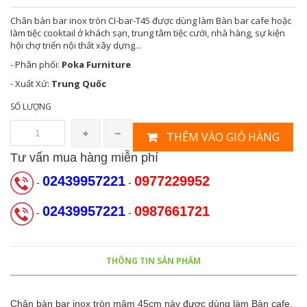
Chân bàn bar inox tròn CI-bar-T45 được dùng làm Bàn bar cafe hoặc
làm tiệc cooktail ở khách sạn, trung tâm tiệc cưới, nhà hàng, sự kiện
hội chợ triển nội thất xây dựng...
- Phân phối:
Poka Furniture
- Xuất Xứ:
Trung Quốc
SỐ LƯỢNG
THÊM VÀO GIỎ HÀNG
Tư vấn mua hàng miễn phí
02439957221
0977229952
-
-
02439957221
0987661721
-
-
THÔNG TIN SẢN PHẨM
Chân bàn bar inox tròn mâm 45cm này được dùng làm Bàn cafe,