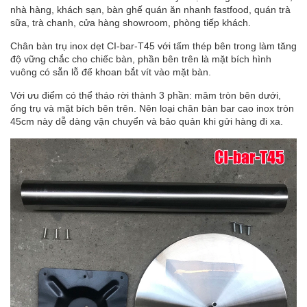
nhà hàng, khách sạn, bàn ghế quán ăn nhanh fastfood, quán trà
sữa, trà chanh, cửa hàng showroom, phòng tiếp khách.
Chân bàn trụ inox dẹt CI-bar-T45 với tấm thép bên trong làm tăng
độ vững chắc cho chiếc bàn, phần bên trên là mặt bích hình
vuông có sẵn lỗ để khoan bắt vít vào mặt bàn.
Với ưu điểm có thể tháo rời thành 3 phần: mâm tròn bên dưới,
ống trụ và mặt bích bên trên. Nên loại chân bàn bar cao inox tròn
45cm này dễ dàng vận chuyển và bảo quản khi gửi hàng đi xa.