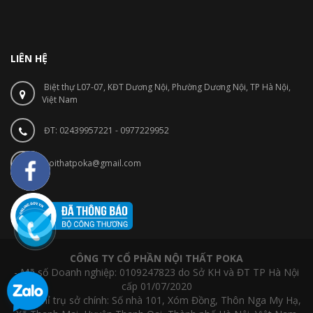
LIÊN HỆ
Biệt thự L07-07, KĐT Dương Nội, Phường Dương Nội, TP Hà Nội,
Việt Nam
ĐT: 02439957221 - 0977229952
noithatpoka@gmail.com
CÔNG TY CỔ PHẦN NỘI THẤT POKA
- Mã số Doanh nghiệp: 0109247823 do Sở KH và ĐT TP Hà Nội
cấp 01/07/2020
- Địa chỉ trụ sở chính: Số nhà 101, Xóm Đồng, Thôn Nga My Hạ,