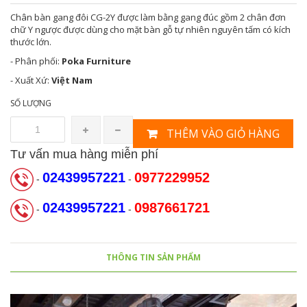
Chân bàn gang đôi CG-2Y được làm bằng gang đúc gồm 2 chân đơn
chữ Y ngược được dùng cho mặt bàn gỗ tự nhiên nguyên tấm có kích
thước lớn.
- Phân phối:
Poka Furniture
- Xuất Xứ:
Việt Nam
SỐ LƯỢNG
THÊM VÀO GIỎ HÀNG
Tư vấn mua hàng miễn phí
02439957221
0977229952
-
-
02439957221
0987661721
-
-
THÔNG TIN SẢN PHẨM