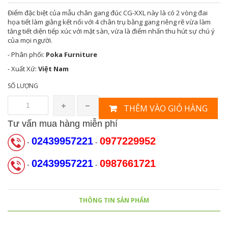
Điểm đặc biệt của mẫu chân gang đúc CG-XXL này là có 2 vòng đai
họa tiết làm giằng kết nối với 4 chân trụ bằng gang riêng rẽ vừa làm
tăng tiết diện tiếp xúc với mặt sàn, vừa là điểm nhấn thu hút sự chú ý
của mọi người.
- Phân phối:
Poka Furniture
- Xuất Xứ:
Việt Nam
SỐ LƯỢNG
THÊM VÀO GIỎ HÀNG
Tư vấn mua hàng miễn phí
02439957221
0977229952
-
-
02439957221
0987661721
-
-
THÔNG TIN SẢN PHẨM