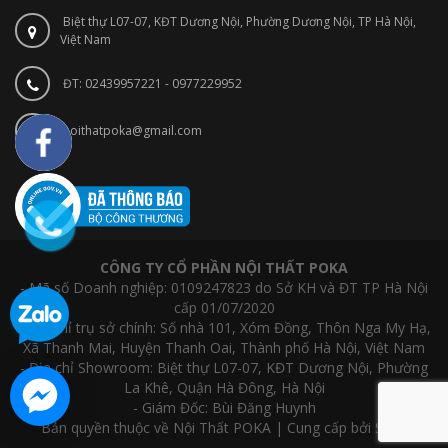
Biệt thự L07-07, KĐT Dương Nội, Phường Dương Nội, TP Hà Nội,
Việt Nam
ĐT: 02439957221 - 0977229952
noithatpoka@gmail.com
CÔNG TY CỔ PHẦN NỘI THẤT POKA
- Mã số Doanh nghiệp: 0109247823 do Sở KH và ĐT TP Hà Nội
cấp 01/07/2020
- Địa chỉ trụ sở chính: Số nhà 101, Xóm Đồng, Thôn Nga My Hạ,
Xã Thanh Mai, Huyện Thanh Oai, Thành phố Hà Nội, Việt Nam
- Địa chỉ Showroom: Biệt thự L07-07, KĐT Dương Nội, Phường
La Khê, Quận Hà Đông, Hà Nội
- Giám Đốc: Bùi Đăng Huynh
Bản quyền thuộc về Nội Thất POKA | Cung cấp bởi Sapo