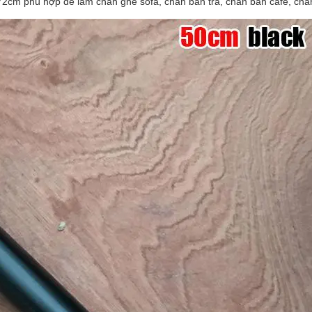
2cm phù hợp để làm chân ghế sofa, chân bàn trà, chân bàn cafe, châ