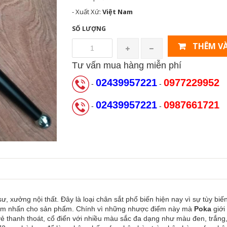
- Xuất Xứ:
Việt Nam
SỐ LƯỢNG
THÊM VÀ
Tư vấn mua hàng miễn phí
02439957221
0977229952
-
-
02439957221
0987661721
-
-
 sư, xưởng nội thất. Đây là loại chân sắt phổ biến hiện nay vì sự tùy 
điểm nhấn cho sản phẩm. Chính vì những nhược điểm này mà
Poka
giới
 thanh thoát, cổ điển với nhiều màu sắc đa dạng như màu đen, trắng,