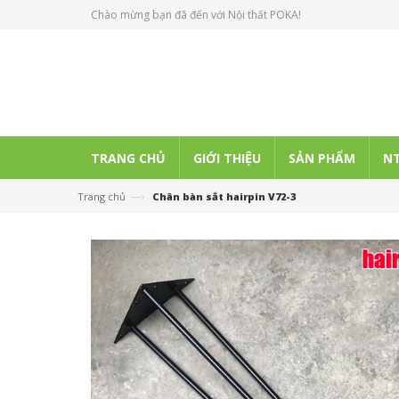
Chào mừng bạn đã đến với Nội thất POKA!
TRANG CHỦ
GIỚI THIỆU
SẢN PHẨM
NT
—›
Trang chủ
Chân bàn sắt hairpin V72-3