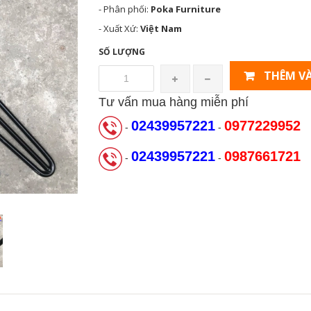
- Phân phối:
Poka Furniture
- Xuất Xứ:
Việt Nam
SỐ LƯỢNG
THÊM VÀ
Tư vấn mua hàng miễn phí
02439957221
0977229952
-
-
02439957221
0987661721
-
-