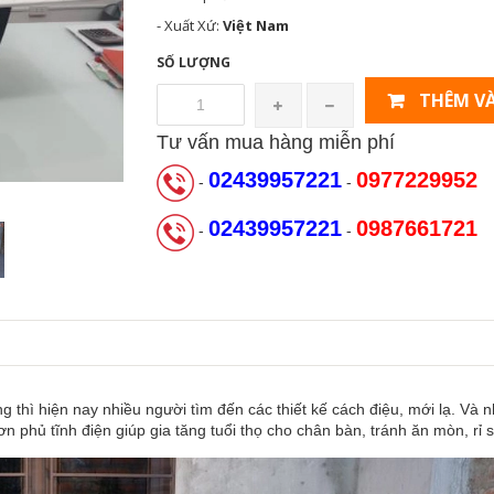
- Xuất Xứ:
Việt Nam
SỐ LƯỢNG
THÊM VÀ
Tư vấn mua hàng miễn phí
02439957221
0977229952
-
-
02439957221
0987661721
-
-
ng thì hiện nay nhiều người tìm đến các thiết kế cách điệu, mới lạ. Và
 phủ tĩnh điện giúp gia tăng tuổi thọ cho chân bàn, tránh ăn mòn, rỉ