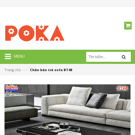
MENU
—›
Trang chủ
Chân bàn trà sofa BT48