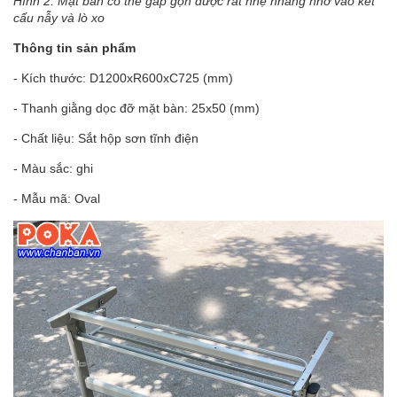
Hình 2: Mặt bàn có thể gấp gọn được rất nhẹ nhàng nhờ vào kết
cấu nẫy và lò xo
Thông tin sản phẩm
- Kích thước: D1200xR600xC725 (mm)
- Thanh giằng dọc đỡ mặt bàn: 25x50 (mm)
- Chất liệu: Sắt hộp sơn tĩnh điện
- Màu sắc: ghi
- Mẫu mã: Oval