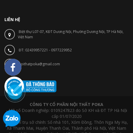
LIÊN HỆ
Biệt thự L07-07, KĐT Dương Nội, Phường Dương Nội, TP Hà Nội,
Việt Nam
ĐT: 02439957221 - 0977229952
noithatpoka@gmail.com
CÔNG TY CỔ PHẦN NỘI THẤT POKA
- Mã số Doanh nghiệp: 0109247823 do Sở KH và ĐT TP Hà Nội
cấp 01/07/2020
- Địa chỉ trụ sở chính: Số nhà 101, Xóm Đồng, Thôn Nga My Hạ,
Xã Thanh Mai, Huyện Thanh Oai, Thành phố Hà Nội, Việt Nam