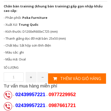
Chân bàn training (khung bàn training) gấp gọn nhập khẩu
cao cấp:
- Phân phối:
Poka Furniture
- Xuất Xứ:
Trung Quốc
- Kích thước: D1200xR600xC725 (mm)
- Thanh giằng dọc đỡ mặt bàn: 25x50 (mm)
- Chất liệu: Sắt hộp sơn tĩnh điện
- Màu sắc: ghi
- Mẫu mã: Oval
SỐ LƯỢNG
THÊM VÀO GIỎ HÀNG
Tư vấn mua hàng miễn phí
02439957221
0977229952
-
-
02439957221
0987661721
-
-