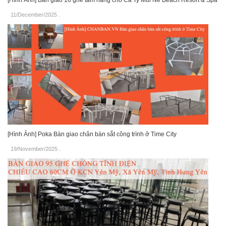
11/December/2025
.
[Hình Ảnh] Poka Bàn giao chân bàn sắt công trình ở Time City
19/November/2025
.