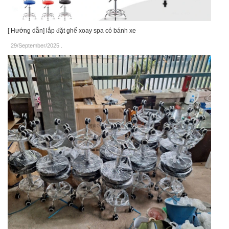
[ Hướng dẫn] lắp đặt ghế xoay spa có bánh xe
29/September/2025
.