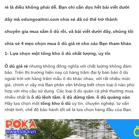
rẻ là điều không phải dễ. Bạn chỉ cần đọc hết bài viết dưới
dây mà odungoaitroi.com chia sẻ đã có thể trở thành
chuyên gia mua sắm ô dù rồi, và bài viết dưới đây, chúng tôi
chia sẻ 4 mẹo chọn mua ô dù giá rẻ cho các Bạn tham khảo
.
1- Lựa chọn một tổng kho
ô dù chất lượng
, uy tín
Ô dù giá rẻ
nhưng không đông nghĩa với chất lượng không đảm
bảo. Trên thị trường hiện nay có hàng trăm đại lý bán bán
ô dù
ngoài trời
với hàng trăm mẫu ô dù khác nhau, với rất nhiều mức
giá, chính vì vậy mà Bạn phân vân không biết chọn loại ô nào phù
hợp với nhu cầu sử dụng. Các loại
ô dù quán cà phê
thường mua
nhiều nhất là
ô dù lệch tâm
,
ô dù đứng tâm
,
ô dù quảng cáo
.
Hãy lựa chọn một
tổng kho ô dù
uy tín, chuyên nghiệp, tư vấn
nhiệt tình, chế độ bảo hành tốt sẽ là lựa chọn hàng đầu của Bạn.