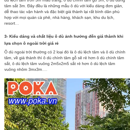
dù lệch tâm tròn 3m màu trắng
,
ô dù chính tâm gỗ 3m
,
ô dù đứng
tâm sắt 3m
. Đây đều là những mẫu
ô dù
với kiểu dáng đơn giản,
dễ thao tác vận hành và đặc biệt giá thành lại rất bình dân phù
hợp với mọi quán cà phê, nhà hàng, khách sạn, khu du lịch,
resort…
3- Kiểu dáng và chất liệu
ô dù
ảnh hưởng đến giá thành khi
lựa chọn
ô ngoài trời giá rẻ
Ô dù ngoài trời thường có 2 loại đó là
ô dù lệch tâm
và
ô dù chính
tâm
, về giá thành thì ô dù chính tâm gỗ sẽ rẻ hơn ô dù chính tâm
sắt, ô dù lệch tâm vuông 2m5x2m5 sắt rẻ hơn ô dù lệch tâm
vuông nhôm 3mx3m….