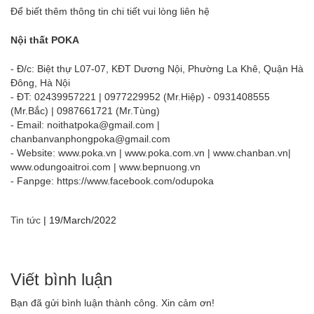
Để biết thêm thông tin chi tiết vui lòng liên hệ
Nội thất POKA
- Đ/c: Biệt thự L07-07, KĐT Dương Nội, Phường La Khê, Quận Hà
Đông, Hà Nội
- ĐT: 02439957221 | 0977229952 (Mr.Hiệp) - 0931408555
(Mr.Bắc) | 0987661721 (Mr.Tùng)
- Email: noithatpoka@gmail.com |
chanbanvanphongpoka@gmail.com
- Website:
www.poka.vn
|
www.poka.com.vn
|
www.chanban.vn
|
www.odungoaitroi.com
|
www.bepnuong.vn
- Fanpge:
https://www.facebook.com/odupoka
Tin tức
|
19/March/2022
Viết bình luận
Bạn đã gửi bình luận thành công. Xin cảm ơn!