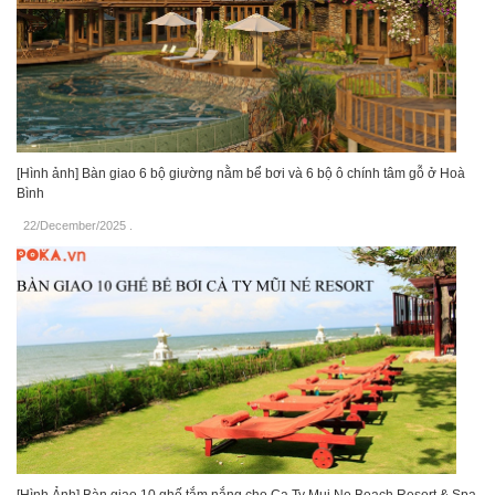
[Hình ảnh] Bàn giao 6 bộ giường nằm bể bơi và 6 bộ ô chính tâm gỗ ở Hoà
Bình
22/December/2025
.
[Hình Ảnh] Bàn giao 10 ghế tắm nắng cho Ca Ty Mui Ne Beach Resort & Spa