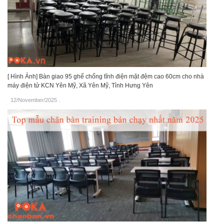
[ Hình Ảnh] Bàn giao 95 ghế chống tĩnh điện mặt đệm cao 60cm cho nhà
máy điện tử KCN Yên Mỹ, Xã Yên Mỹ, Tỉnh Hưng Yên
12/November/2025
.