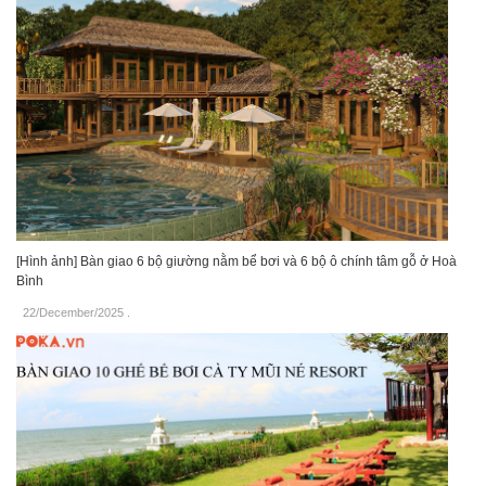
[Hình ảnh] Bàn giao 6 bộ giường nằm bể bơi và 6 bộ ô chính tâm gỗ ở Hoà
Bình
22/December/2025
.