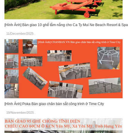
[Hình Ảnh] Bàn giao 10 ghế tắm nắng cho Ca Ty Mui Ne Beach Resort & Spa
11/December/2025
.
[Hình Ảnh] Poka Bàn giao chân bàn sắt công trình ở Time City
19/November/2025
.