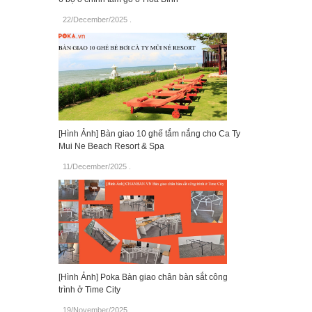
22/December/2025
.
[Hình Ảnh] Bàn giao 10 ghế tắm nắng cho Ca Ty
Mui Ne Beach Resort & Spa
11/December/2025
.
[Hình Ảnh] Poka Bàn giao chân bàn sắt công
trình ở Time City
19/November/2025
.