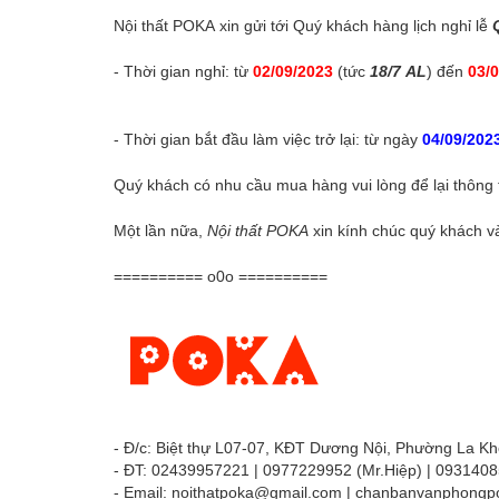
Nội thất POKA xin gửi tới Quý khách hàng lịch nghỉ lễ
- Thời gian nghỉ: từ
02/09/2023
(tức
18/7 AL
) đến
03/
- Thời gian bắt đầu làm việc trở lại: từ ngày
04/09/202
Quý khách có nhu cầu mua hàng vui lòng để lại thông ti
Một lần nữa,
Nội thất POKA
xin kính chúc quý khách và
========== o0o ==========
- Đ/c: Biệt thự L07-07, KĐT Dương Nội, Phường La K
- ĐT: 02439957221 | 0977229952 (Mr.Hiệp) | 0931408
- Email:
noithatpoka@gmail.com
|
chanbanvanphongp