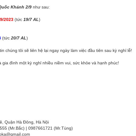
Quốc Khánh 2/9
như sau:
09/2023
(tức
19/7 AL
)
3
(tức
20/7 AL
)
n chúng tôi sẽ liên hệ lại ngay ngày làm việc đầu tiên sau kỳ nghỉ lễ!
 gia đình một kỳ nghỉ nhiều niềm vui, sức khỏe và hạnh phúc!
hê, Quận Hà Đông, Hà Nội
555 (Mr.Bắc) | 0987661721 (Mr.Tùng)
oka@gmail.com