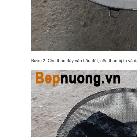
Bước 2: Cho than đầy vào bầu đốt, nếu than bị to và d