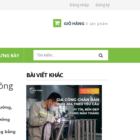
Đăng nhập
Đăng ký
GIỎ HÀNG
0 sản phẩm
ƯNG BÀY
BÀI VIẾT KHÁC
Hồng
nướng,
nướng
ng bằng