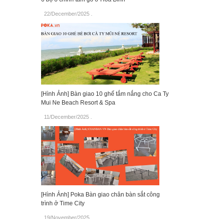
22/December/2025
.
[Hình Ảnh] Bàn giao 10 ghế tắm nắng cho Ca Ty
Mui Ne Beach Resort & Spa
11/December/2025
.
[Hình Ảnh] Poka Bàn giao chân bàn sắt công
trình ở Time City
19/November/2025
.