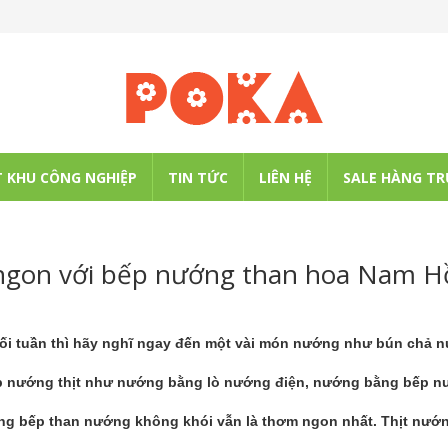
 KHU CÔNG NGHIỆP
TIN TỨC
LIÊN HỆ
SALE HÀNG TR
 ngon với bếp nướng than hoa Nam 
uối tuần thì hãy nghĩ ngay đến một vài món nướng như bún chả 
áp nướng thịt như nướng bằng lò nướng điện, nướng bằng bếp 
ằng bếp than nướng không khói vẫn là thơm ngon nhất. Thịt nướ