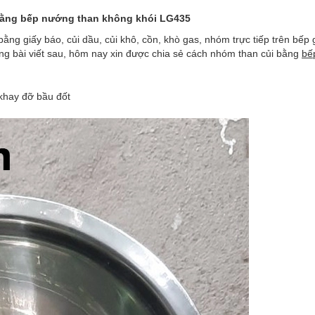
bằng
bếp nướng than không khói LG435
ng giấy báo, củi dầu, củi khô, cồn, khò gas, nhóm trực tiếp trên bếp 
g bài viết sau, hôm nay xin được chia sẻ cách nhóm than củi bằng
bế
khay đỡ bầu đốt