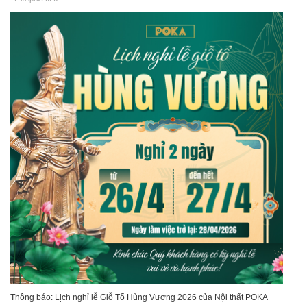
Thông báo: Lịch nghỉ lễ Giỗ Tổ Hùng Vương 2026 của Nội thất POKA