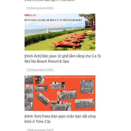
22/December/2025
.
[Hình Ảnh] Bàn giao 10 ghế tắm nắng cho Ca Ty
Mui Ne Beach Resort & Spa
11/December/2025
.
[Hình Ảnh] Poka Bàn giao chân bàn sắt công
trình ở Time City
19/November/2025
.