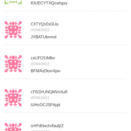
lfJUECYTXQcahgsy
CXTYQsExGUu
05/08/2022
.
JYBATUbnmd
cxUFOSIMbv
05/08/2022
.
BFMAzDtsnXpiv
cFiSDrUNQklVoXuR
05/08/2022
.
iUHcOCJSFtlyjd
oHFdNxctvfaulJIZ