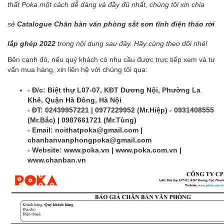
thất Poka một cách dễ dàng và đầy đủ nhất, chúng tôi xin chia
sẻ
Catalogue
Chân bàn văn phòng sắt sơn tĩnh điện tháo rời
lắp ghép 2022
trong nội dung sau đây. Hãy cùng theo dõi nhé!
Bên cạnh đó, nếu quý khách có nhu cầu được trực tiếp xem và tư
vấn mua hàng, xin liên hệ với chúng tôi qua:
- Đ/c: Biệt thự L07-07, KĐT Dương Nội, Phường La
Khê, Quận Hà Đông, Hà Nội
- ĐT: 02439957221 | 0977229952 (Mr.Hiệp) - 0931408555
(Mr.Bắc) | 0987661721 (Mr.Tùng)
- Email: noithatpoka@gmail.com |
chanbanvanphongpoka@gmail.com
- Website:
www.poka.vn
|
www.poka.com.vn
|
www.chanban.vn