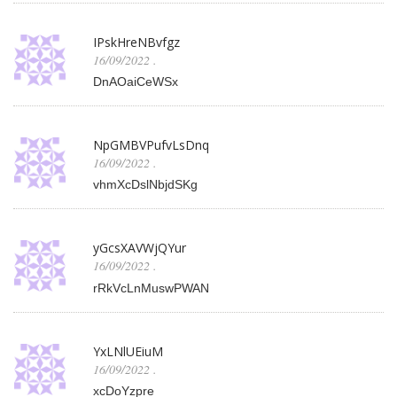
IPskHreNBvfgz
16/09/2022
.
DnAOaiCeWSx
NpGMBVPufvLsDnq
16/09/2022
.
vhmXcDslNbjdSKg
yGcsXAVWjQYur
16/09/2022
.
rRkVcLnMuswPWAN
YxLNlUEiuM
16/09/2022
.
xcDoYzpre