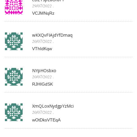
29/07/2022
.
VCJMNqRz
wKXQvFIAjdYfDmaq
20/07/2022
.
VThIdKqw
NYpHOsbxo
20/07/2022
.
RJHIGdSK
XmQLoxNydgpYzMci
20/07/2022
.
wOtDksVTEqA