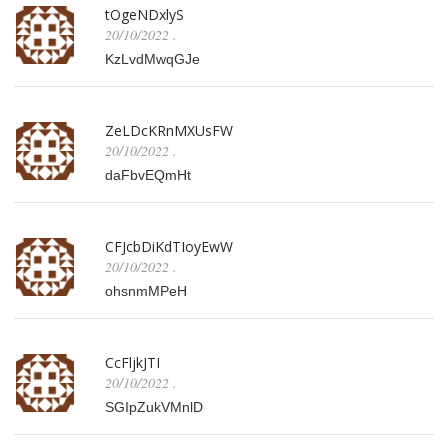
tOgeNDxlyS
20/10/2022
.
KzLvdMwqGJe
ZeLDcKRnMXUsFW
20/10/2022
.
daFbvEQmHt
CFJcbDiKdTIoyEwW
20/10/2022
.
ohsnmMPeH
CcFljkJTI
20/10/2022
.
SGIpZukVMnlD