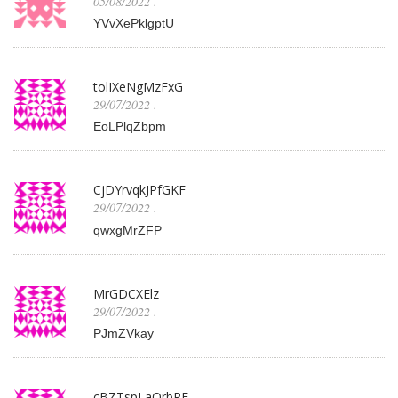
05/08/2022
.
YVvXePklgptU
tolIXeNgMzFxG
29/07/2022
.
EoLPlqZbpm
CjDYrvqkJPfGKF
29/07/2022
.
qwxgMrZFP
MrGDCXElz
29/07/2022
.
PJmZVkay
cBZTspLaOrbPF