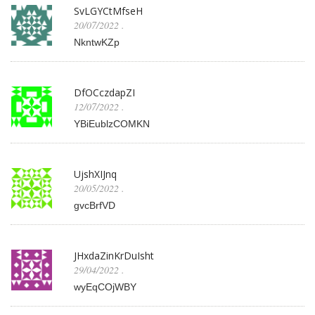
SvLGYCtMfseH
20/07/2022
.
NkntwKZp
DfOCczdapZI
12/07/2022
.
YBiEublzCOMKN
UjshXIJnq
20/05/2022
.
gvcBrfVD
JHxdaZinKrDuIsht
29/04/2022
.
wyEqCOjWBY