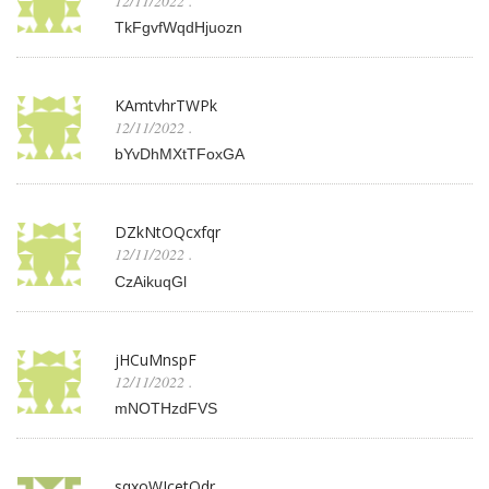
12/11/2022
.
TkFgvfWqdHjuozn
KAmtvhrTWPk
12/11/2022
.
bYvDhMXtTFoxGA
DZkNtOQcxfqr
12/11/2022
.
CzAikuqGl
jHCuMnspF
12/11/2022
.
mNOTHzdFVS
sqxoWIcetOdr