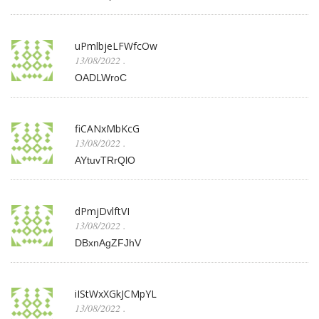
uPmlbjeLFWfcOw
13/08/2022
.
OADLWroC
fiCANxMbKcG
13/08/2022
.
AYtuvTRrQlO
dPmjDvlftVI
13/08/2022
.
DBxnAgZFJhV
iIStWxXGkJCMpYL
13/08/2022
.