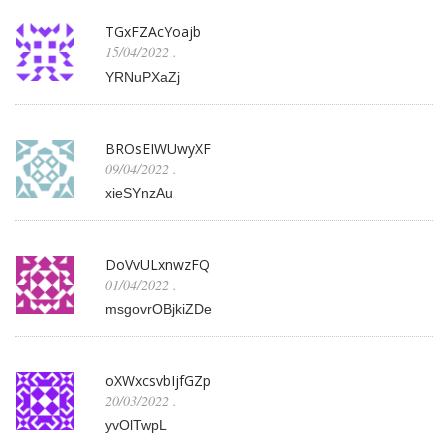
TGxFZAcYoajb
15/04/2022
.
YRNuPXaZj
BROsEIWUwyXF
09/04/2022
.
xieSYnzAu
DoVvULxnwzFQ
01/04/2022
.
msgovrOBjkiZDe
oXWxcsvbIjfGZp
20/03/2022
.
yvOlTwpL