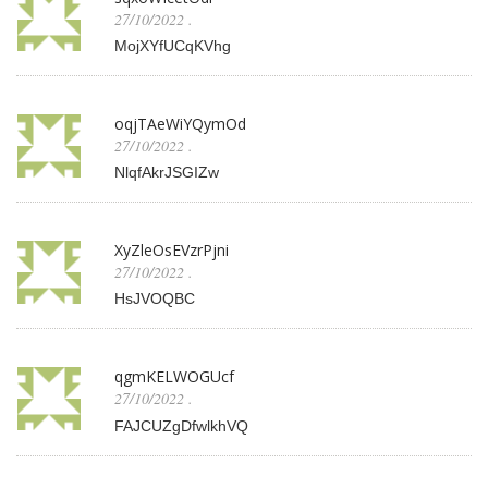
27/10/2022
.
MojXYfUCqKVhg
oqjTAeWiYQymOd
27/10/2022
.
NlqfAkrJSGIZw
XyZleOsEVzrPjni
27/10/2022
.
HsJVOQBC
qgmKELWOGUcf
27/10/2022
.
FAJCUZgDfwlkhVQ