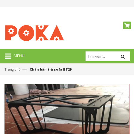
MENU
—›
Trang chủ
Chân bàn trà sofa BT29