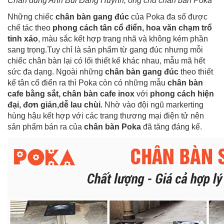
Chân dung Anh Bùi Đăng Huynh, ông chủ
chân bàn Poka
Những chiếc
chân bàn gang đúc
của Poka đa số được
chế tác theo
phong cách tân cổ điển, hoa văn chạm trổ
tinh xảo
, màu sắc kết hợp trang nhã và không kém phần
sang trọng.Tuy chỉ là sản phẩm từ gang đúc nhưng mỗi
chiếc chân bàn lại có lối thiết kế khác nhau, mẫu mã hết
sức đa dạng. Ngoài những
chân bàn gang đúc
theo thiết
kế tân cổ điển ra thì Poka còn có những mẫu
chân bàn
cafe bằng sắt
,
chân bàn cafe inox
với
phong cách hiện
đại, đơn giản,dễ lau chùi.
Nhờ vào đội ngũ markerting
hùng hậu kết hợp với các trang thương mại điện tử nên
sản phẩm bán ra của
chân bàn Poka
đã tăng đáng kể.