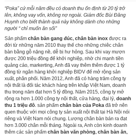
“Poka” cứ mỗi năm đều có doanh thu ổn định từ 20 tỷ trở
lên, không vay vốn, không nợ ngoài. Giám đốc Bùi Đăng
Huynh cho biết thành quả này không dành cho những
người “ chỉ muốn ăn sổi”
Sản phẩm
chân bàn gang đúc
,
chân bàn inox
được ra
đời từ những năm 2010 thay thế cho những chiêc
chân
bàn
bằng gỗ nặng nề, dễ bị hư hỏng. Sau khi vay mượn
được 200 triệu đồng để khởi nghiệp, nhờ chi mạnh tiền
quảng cáo, markerting, Anh đã vay thêm thêm được 1 tỷ
đồng từ ngân hàng khởi nghiệp BIDV để mở rộng sản
xuất, phân phối. Năm 2012, Anh đã có hàng trăm công ty
nội thất là đối tác khách hàng trên khắp Việt Nam, doanh
thu trong năm đạt hơn 5 tỷ đồng. Năm 2015, công ty mở
rộng ra hơn 1.000 công ty nội thất, cửa hàng, đại lý,
doanh
thu 1 triệu đô
. sản phẩm
chân bàn của Poka
đã trở nên
quen thuộc với mọi công ty sản xuất nội thất tại Hà Nội nói
riêng và Việt Nam nói chung. Lượng chân bàn bán ra đạt
hơn 3.000 chân mỗi tháng. Ngoài ra, Anh còn kinh doanh
thêm các sản phẩm
chân bàn văn phòng
,
chân bàn ăn
,