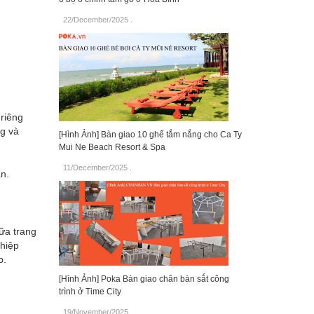
22/December/2025
.
riêng
ng và
[Hình Ảnh] Bàn giao 10 ghế tắm nắng cho Ca Ty
Mui Ne Beach Resort & Spa
11/December/2025
.
án.
ữa trang
ghiệp
p.
[Hình Ảnh] Poka Bàn giao chân bàn sắt công
trình ở Time City
19/November/2025
.