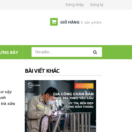
Đăng nhập
Đăng ký
GIỎ HÀNG
0 sản phẩm
ƯNG BÀY
BÀI VIẾT KHÁC
hư vậy
ành
 trà sữa