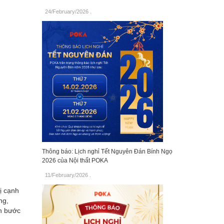
24/February/2026
.
Thông báo: Lịch nghỉ Tết Nguyên Đán Bính Ngọ
2026 của Nội thất POKA
11/February/2026
.
bị cạnh
ng,
ện bước