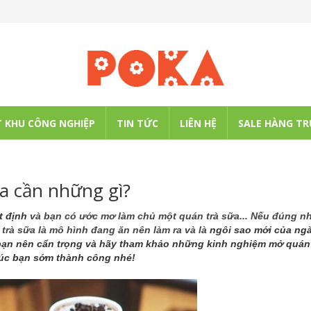
 KHU CÔNG NGHIỆP
TIN TỨC
LIÊN HỆ
SALE HÀNG TR
a cần những gì?
t định
và bạn có ước mơ làm chủ một quán trà sữa... Nếu đúng n
 trà sữa là mô hình đang ăn nên làm ra và là
ngôi sao mới của ng
ì bạn nên cẩn trọng và hãy tham khảo những kinh nghiệm mở quán
húc bạn sớm thành công nhé!