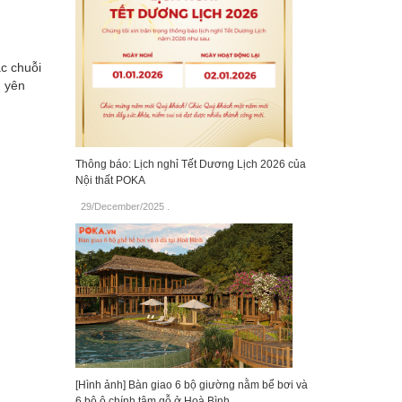
c chuỗi
, yên
Thông báo: Lịch nghỉ Tết Dương Lịch 2026 của
Nội thất POKA
29/December/2025
.
[Hình ảnh] Bàn giao 6 bộ giường nằm bể bơi và
6 bộ ô chính tâm gỗ ở Hoà Bình