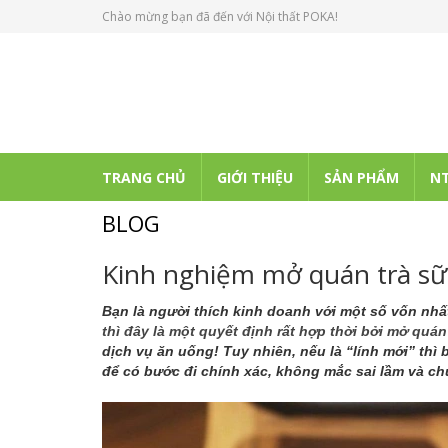
Chào mừng bạn đã đến với Nội thất POKA!
TRANG CHỦ
GIỚI THIỆU
SẢN PHẨM
NT
BLOG
Kinh nghiệm mở quán trà sữ
Bạn là người thích kinh doanh với một số vốn nhấ
thì đây là một quyết định rất hợp thời bởi mở quán
dịch vụ ăn uống! Tuy nhiên, nếu là “lính mới” th
để có bước đi chính xác, không mắc sai lầm và c