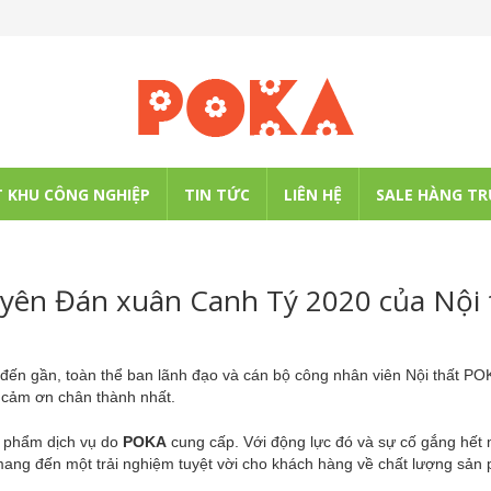
 KHU CÔNG NGHIỆP
TIN TỨC
LIÊN HỆ
SALE HÀNG TR
uyên Đán xuân Canh Tý 2020 của Nội 
đến gần, toàn thể ban lãnh đạo và cán bộ công nhân viên
Nội thất PO
i cảm ơn chân thành nhất.
n phẩm dịch vụ do
POKA
cung cấp. Với động lực đó và sự cố gắng hết
n mang đến một trải nghiệm tuyệt vời cho khách hàng về chất lượng sản