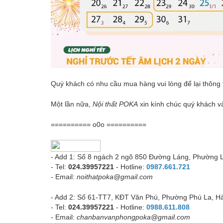
Quý khách có nhu cầu mua hàng vui lòng để lại thông t
Một lần nữa,
Nội thất POKA
xin kính chúc quý khách v
========== o0o ==========
- Add 1:
Số 8 ngách 2 ngõ 850 Đường Láng, Phường 
- Tel:
024.39957221
- Hotline:
0987.661.721
- Email:
noithatpoka@gmail.com
- Add 2:
Số 61-TT7, KĐT Văn Phú, Phường Phú La, Hà
- Tel:
024.39957221
- Hotline:
0988.611.808
- Email:
chanbanvanphongpoka@gmail.com