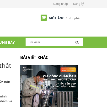
Đăng nhập
Đăng ký
GIỎ HÀNG
0 sản phẩm
ƯNG BÀY
BÀI VIẾT KHÁC
thất
KA
trân
 mình
 phẩm và