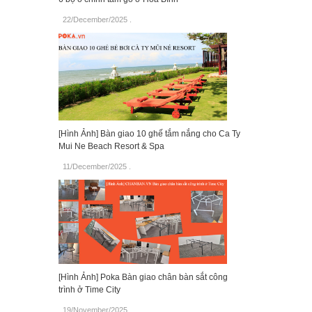
22/December/2025
.
[Hình Ảnh] Bàn giao 10 ghế tắm nắng cho Ca Ty
Mui Ne Beach Resort & Spa
11/December/2025
.
[Hình Ảnh] Poka Bàn giao chân bàn sắt công
trình ở Time City
19/November/2025
.