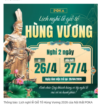
Thông báo: Lịch nghỉ lễ Giỗ Tổ Hùng Vương 2026 của Nội thất POKA