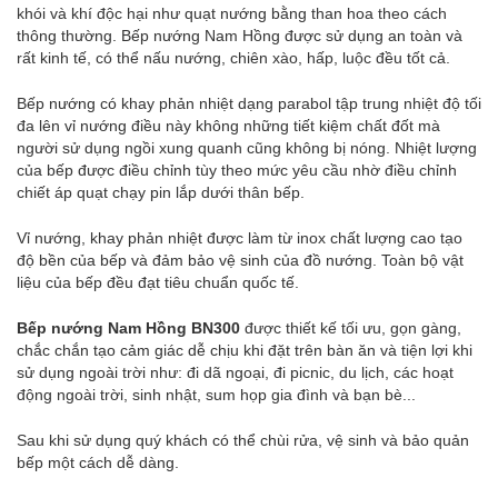
khói và khí độc hại như quạt nướng bằng than hoa theo cách
thông thường. Bếp nướng Nam Hồng được sử dụng an toàn và
rất kinh tế, có thể nấu nướng, chiên xào, hấp, luộc đều tốt cả.
Bếp nướng
có khay phản nhiệt dạng parabol tập trung nhiệt độ tối
đa lên vỉ nướng điều này không những tiết kiệm chất đốt mà
người sử dụng ngồi xung quanh cũng không bị nóng. Nhiệt lượng
của bếp được điều chỉnh tùy theo mức yêu cầu nhờ điều chỉnh
chiết áp quạt chạy pin lắp dưới thân bếp.
Vỉ nướng, khay phản nhiệt được làm từ inox chất lượng cao tạo
độ bền của bếp và đảm bảo vệ sinh của đồ nướng. Toàn bộ vật
liệu của bếp đều đạt tiêu chuẩn quốc tế.
Bếp nướng Nam Hồng BN300
được thiết kế tối ưu, gọn gàng,
chắc chắn tạo cảm giác dễ chịu khi đặt trên bàn ăn và tiện lợi khi
sử dụng ngoài trời như: đi dã ngoại, đi picnic, du lịch, các hoạt
động ngoài trời, sinh nhật, sum họp gia đình và bạn bè...
Sau khi sử dụng quý khách có thể chùi rửa, vệ sinh và bảo quản
bếp một cách dễ dàng.