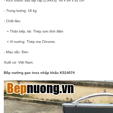
- Kích thước sau lắp ráp (CxRxS): 99 x 84 x 52 cm
- Trọng lượng: 18 kg
- Chất liệu:
+ Thân bếp, kệ: Thép sơn tĩnh điện
+ Vỉ nướng: Thép mạ Chrome.
- Màu sắc: Đen
Xuất xứ: Việt Nam.
Bếp nướng gas inox nhập khẩu KS14074